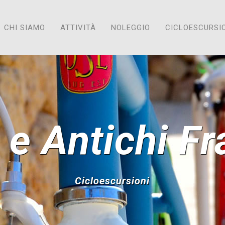
CHI SIAMO
ATTIVITÀ
NOLEGGIO
CICLOESCURSI
i e Antichi Fr
Cicloescursioni