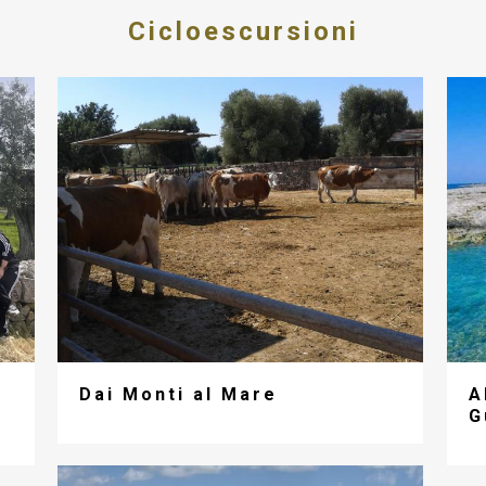
Cicloescursioni
Dai Monti al Mare
A
G